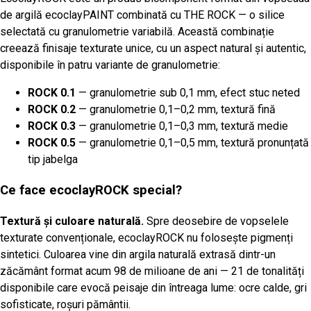
de argilă ecoclayPAINT combinată cu THE ROCK — o silice
selectată cu granulometrie variabilă. Această combinație
creează finisaje texturate unice, cu un aspect natural și autentic,
disponibile în patru variante de granulometrie:
ROCK 0.1
— granulometrie sub 0,1 mm, efect stuc neted
ROCK 0.2
— granulometrie 0,1–0,2 mm, textură fină
ROCK 0.3
— granulometrie 0,1–0,3 mm, textură medie
ROCK 0.5
— granulometrie 0,1–0,5 mm, textură pronunțată
tip jabelga
Ce face ecoclayROCK special?
Textură și culoare naturală.
Spre deosebire de vopselele
texturate convenționale, ecoclayROCK nu folosește pigmenți
sintetici. Culoarea vine din argila naturală extrasă dintr-un
zăcământ format acum 98 de milioane de ani — 21 de tonalități
disponibile care evocă peisaje din întreaga lume: ocre calde, gri
sofisticate, roșuri pământii.