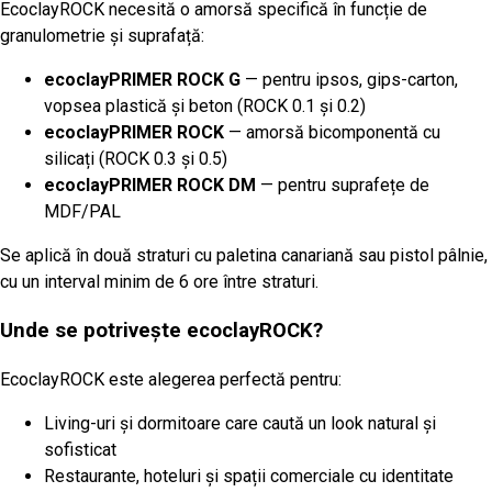
EcoclayROCK necesită o amorsă specifică în funcție de
granulometrie și suprafață:
ecoclayPRIMER ROCK G
— pentru ipsos, gips-carton,
vopsea plastică și beton (ROCK 0.1 și 0.2)
ecoclayPRIMER ROCK
— amorsă bicomponentă cu
silicați (ROCK 0.3 și 0.5)
ecoclayPRIMER ROCK DM
— pentru suprafețe de
MDF/PAL
Se aplică în două straturi cu paletina canariană sau pistol pâlnie,
cu un interval minim de 6 ore între straturi.
Unde se potrivește ecoclayROCK?
EcoclayROCK este alegerea perfectă pentru:
Living-uri și dormitoare care caută un look natural și
sofisticat
Restaurante, hoteluri și spații comerciale cu identitate