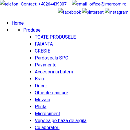
Contact: +40264439307
office@imarcom.ro
Home
Produse
TOATE PRODUSELE
FAIANTA
GRESIE
Pardoseala SPC
Pavimento
Accesorii si baterii
Brau
Decor
Obiecte sanitare
Mozaic
Plinta
Microciment
Vopsea pe baza de argila
Colaboratori