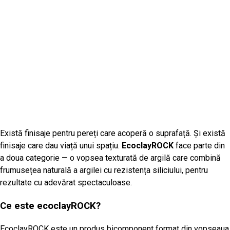
Există finisaje pentru pereți care acoperă o suprafață. Și există
finisaje care dau viață unui spațiu.
EcoclayROCK
face parte din
a doua categorie — o vopsea texturată de argilă care combină
frumusețea naturală a argilei cu rezistența siliciului, pentru
rezultate cu adevărat spectaculoase.
Ce este ecoclayROCK?
EcoclayROCK este un produs bicomponent format din vopseaua