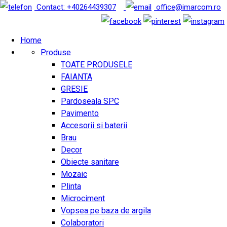
Contact: +40264439307
office@imarcom.ro
Home
Produse
TOATE PRODUSELE
FAIANTA
GRESIE
Pardoseala SPC
Pavimento
Accesorii si baterii
Brau
Decor
Obiecte sanitare
Mozaic
Plinta
Microciment
Vopsea pe baza de argila
Colaboratori