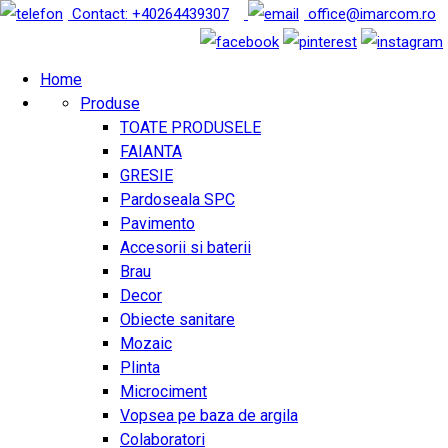
Contact: +40264439307
office@imarcom.ro
Home
Produse
TOATE PRODUSELE
FAIANTA
GRESIE
Pardoseala SPC
Pavimento
Accesorii si baterii
Brau
Decor
Obiecte sanitare
Mozaic
Plinta
Microciment
Vopsea pe baza de argila
Colaboratori