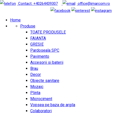
Contact: +40264439307
office@imarcom.ro
Home
Produse
TOATE PRODUSELE
FAIANTA
GRESIE
Pardoseala SPC
Pavimento
Accesorii si baterii
Brau
Decor
Obiecte sanitare
Mozaic
Plinta
Microciment
Vopsea pe baza de argila
Colaboratori