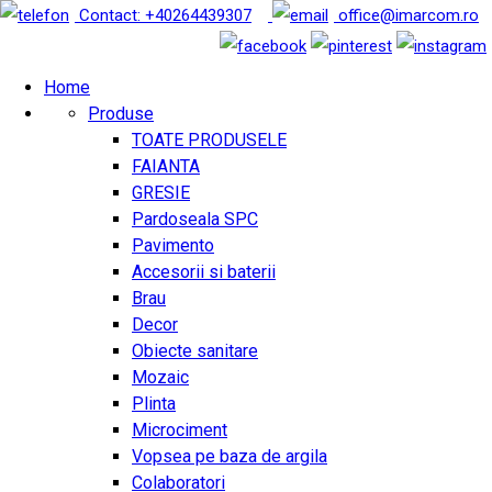
Contact: +40264439307
office@imarcom.ro
Home
Produse
TOATE PRODUSELE
FAIANTA
GRESIE
Pardoseala SPC
Pavimento
Accesorii si baterii
Brau
Decor
Obiecte sanitare
Mozaic
Plinta
Microciment
Vopsea pe baza de argila
Colaboratori