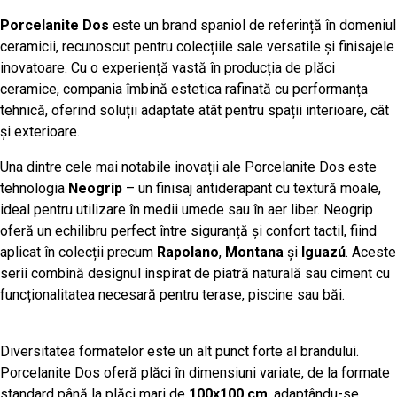
Porcelanite Dos
este un brand spaniol de referință în domeniul
ceramicii, recunoscut pentru colecțiile sale versatile și finisajele
inovatoare. Cu o experiență vastă în producția de plăci
ceramice, compania îmbină estetica rafinată cu performanța
tehnică, oferind soluții adaptate atât pentru spații interioare, cât
și exterioare.
Una dintre cele mai notabile inovații ale Porcelanite Dos este
tehnologia
Neogrip
– un finisaj antiderapant cu textură moale,
ideal pentru utilizare în medii umede sau în aer liber. Neogrip
oferă un echilibru perfect între siguranță și confort tactil, fiind
aplicat în colecții precum
Rapolano
,
Montana
și
Iguazú
. Aceste
serii combină designul inspirat de piatră naturală sau ciment cu
funcționalitatea necesară pentru terase, piscine sau băi.
Diversitatea formatelor este un alt punct forte al brandului.
Porcelanite Dos oferă plăci în dimensiuni variate, de la formate
standard până la plăci mari de
100x100 cm
, adaptându-se