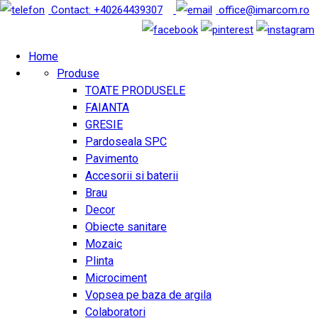
Contact: +40264439307
office@imarcom.ro
Home
Produse
TOATE PRODUSELE
FAIANTA
GRESIE
Pardoseala SPC
Pavimento
Accesorii si baterii
Brau
Decor
Obiecte sanitare
Mozaic
Plinta
Microciment
Vopsea pe baza de argila
Colaboratori