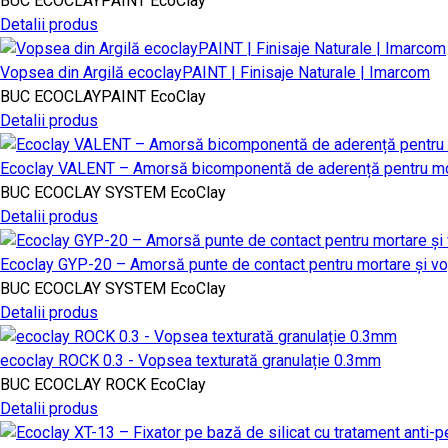
BUC
ECOCLAYPAINT
EcoClay
Detalii produs
Vopsea din Argilă ecoclayPAINT | Finisaje Naturale | Imarcom
BUC
ECOCLAYPAINT
EcoClay
Detalii produs
Ecoclay VALENT – Amorsă bicomponentă de aderență pentru mo
BUC
ECOCLAY SYSTEM
EcoClay
Detalii produs
Ecoclay GYP-20 – Amorsă punte de contact pentru mortare și vop
BUC
ECOCLAY SYSTEM
EcoClay
Detalii produs
ecoclay ROCK 0.3 - Vopsea texturată granulație 0.3mm
BUC
ECOCLAY ROCK
EcoClay
Detalii produs