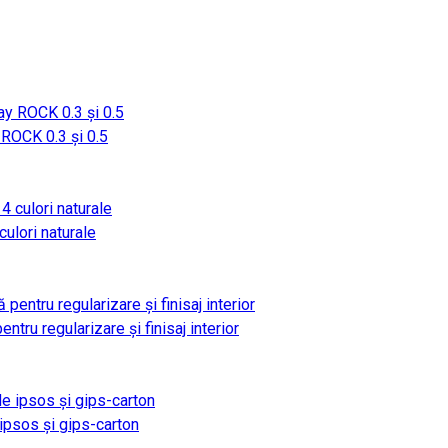
OCK 0.3 și 0.5
culori naturale
tru regularizare și finisaj interior
psos și gips-carton