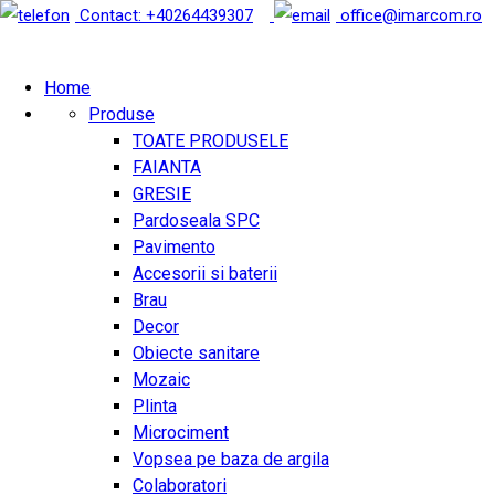
Contact: +40264439307
office@imarcom.ro
Home
Produse
TOATE PRODUSELE
FAIANTA
GRESIE
Pardoseala SPC
Pavimento
Accesorii si baterii
Brau
Decor
Obiecte sanitare
Mozaic
Plinta
Microciment
Vopsea pe baza de argila
Colaboratori