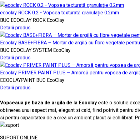
ecoclay ROCK 0.2 - Vopsea texturată granulație 0.2mm
BUC
ECOCLAY ROCK
EcoClay
Detalii produs
Ecoclay BASE+FIBRA – Mortar de argilă cu fibre vegetale pentru 
BUC
ECOCLAY SYSTEM
EcoClay
Detalii produs
Ecoclay PRIMER PAINT PLUS – Amorsă pentru vopsea de argilă
ECOCLAYPAINT
BUC
EcoClay
Detalii produs
Vopseaua pe baza de argila de la Ecoclay
este o solutie excel
obtinerea unui aspect mat, elegant si cald, fiind potrivit pentru
si pentru capacitatea de a crea un ambient placut si echilibrat. P
SUPORT ONLINE