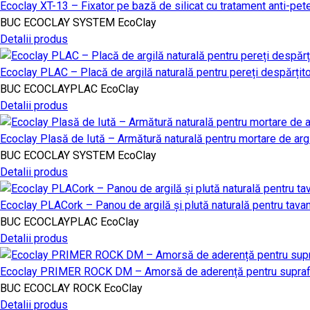
Ecoclay XT-13 – Fixator pe bază de silicat cu tratament anti-pet
BUC
ECOCLAY SYSTEM
EcoClay
Detalii produs
Ecoclay PLAC – Placă de argilă naturală pentru pereți despărțitor
BUC
ECOCLAYPLAC
EcoClay
Detalii produs
Ecoclay Plasă de Iută – Armătură naturală pentru mortare de arg
BUC
ECOCLAY SYSTEM
EcoClay
Detalii produs
Ecoclay PLACork – Panou de argilă și plută naturală pentru tava
BUC
ECOCLAYPLAC
EcoClay
Detalii produs
Ecoclay PRIMER ROCK DM – Amorsă de aderență pentru supr
BUC
ECOCLAY ROCK
EcoClay
Detalii produs