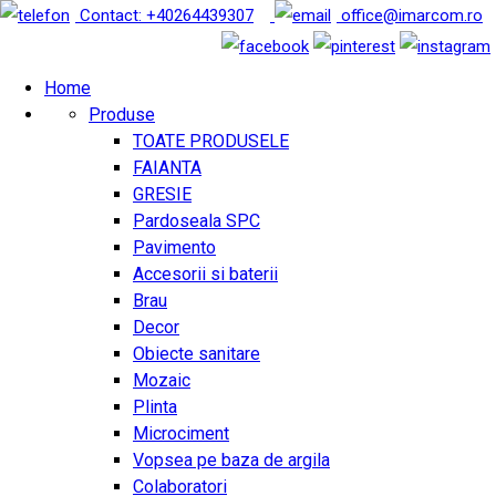
Contact: +40264439307
office@imarcom.ro
Home
Produse
TOATE PRODUSELE
FAIANTA
GRESIE
Pardoseala SPC
Pavimento
Accesorii si baterii
Brau
Decor
Obiecte sanitare
Mozaic
Plinta
Microciment
Vopsea pe baza de argila
Colaboratori