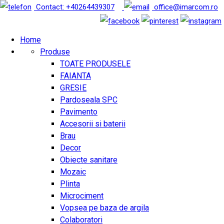
Contact: +40264439307
office@imarcom.ro
Home
Produse
TOATE PRODUSELE
FAIANTA
GRESIE
Pardoseala SPC
Pavimento
Accesorii si baterii
Brau
Decor
Obiecte sanitare
Mozaic
Plinta
Microciment
Vopsea pe baza de argila
Colaboratori