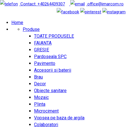
Contact: +40264439307
office@imarcom.ro
Home
Produse
TOATE PRODUSELE
FAIANTA
GRESIE
Pardoseala SPC
Pavimento
Accesorii si baterii
Brau
Decor
Obiecte sanitare
Mozaic
Plinta
Microciment
Vopsea pe baza de argila
Colaboratori