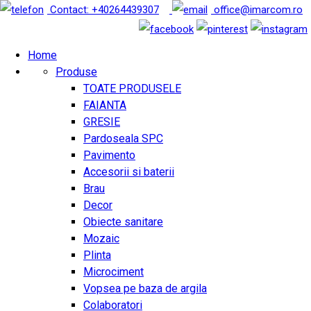
Contact: +40264439307
office@imarcom.ro
Home
Produse
TOATE PRODUSELE
FAIANTA
GRESIE
Pardoseala SPC
Pavimento
Accesorii si baterii
Brau
Decor
Obiecte sanitare
Mozaic
Plinta
Microciment
Vopsea pe baza de argila
Colaboratori