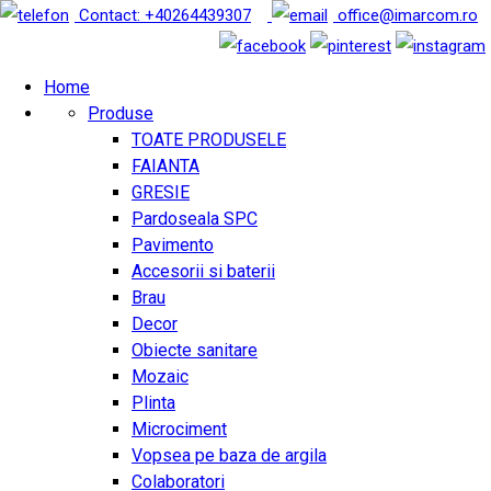
Contact: +40264439307
office@imarcom.ro
Home
Produse
TOATE PRODUSELE
FAIANTA
GRESIE
Pardoseala SPC
Pavimento
Accesorii si baterii
Brau
Decor
Obiecte sanitare
Mozaic
Plinta
Microciment
Vopsea pe baza de argila
Colaboratori