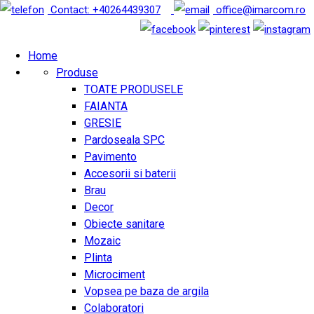
Contact: +40264439307
office@imarcom.ro
Home
Produse
TOATE PRODUSELE
FAIANTA
GRESIE
Pardoseala SPC
Pavimento
Accesorii si baterii
Brau
Decor
Obiecte sanitare
Mozaic
Plinta
Microciment
Vopsea pe baza de argila
Colaboratori