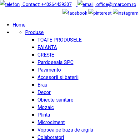
Contact: +40264439307
office@imarcom.ro
Home
Produse
TOATE PRODUSELE
FAIANTA
GRESIE
Pardoseala SPC
Pavimento
Accesorii si baterii
Brau
Decor
Obiecte sanitare
Mozaic
Plinta
Microciment
Vopsea pe baza de argila
Colaboratori