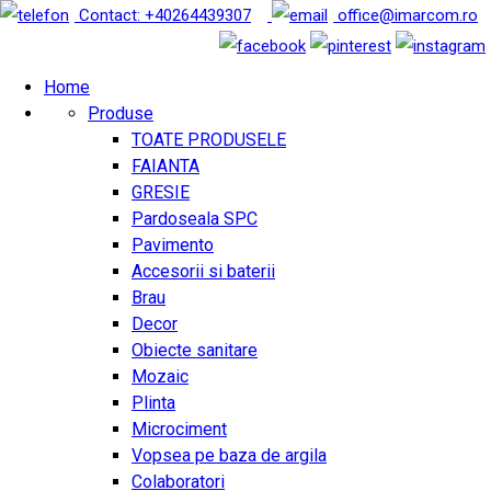
Contact: +40264439307
office@imarcom.ro
Home
Produse
TOATE PRODUSELE
FAIANTA
GRESIE
Pardoseala SPC
Pavimento
Accesorii si baterii
Brau
Decor
Obiecte sanitare
Mozaic
Plinta
Microciment
Vopsea pe baza de argila
Colaboratori