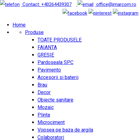
Contact: +40264439307
office@imarcom.ro
Home
Produse
TOATE PRODUSELE
FAIANTA
GRESIE
Pardoseala SPC
Pavimento
Accesorii si baterii
Brau
Decor
Obiecte sanitare
Mozaic
Plinta
Microciment
Vopsea pe baza de argila
Colaboratori