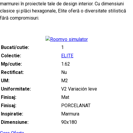
marmurei în proiectele tale de design interior. Cu dimensiuni
clasice și plăci hexagonale, Elite oferă o diversitate stilistică
fără compromisuri.
Bucati/cutie:
1
Colectie:
ELITE
Mp/cutie:
1.62
Rectificat:
Nu
UM:
M2
Uniformitate:
V2 Variación leve
Finisaj:
Mat
Finisaj:
PORCELANAT
Inspiratie:
Marmura
Dimensiune:
90x180