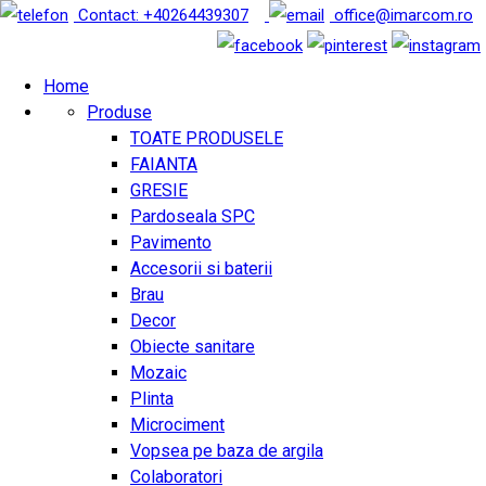
Contact: +40264439307
office@imarcom.ro
Home
Produse
TOATE PRODUSELE
FAIANTA
GRESIE
Pardoseala SPC
Pavimento
Accesorii si baterii
Brau
Decor
Obiecte sanitare
Mozaic
Plinta
Microciment
Vopsea pe baza de argila
Colaboratori