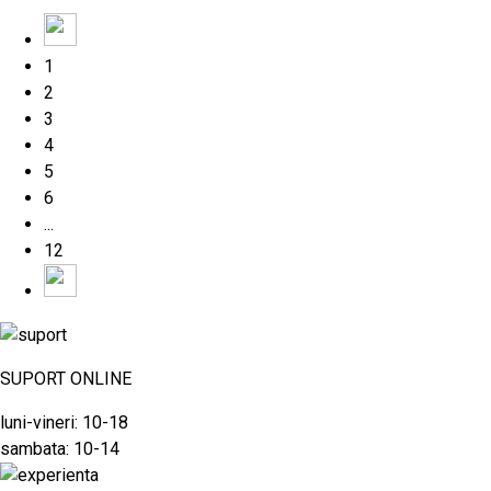
1
2
3
4
5
6
...
12
SUPORT ONLINE
luni-vineri: 10-18
sambata: 10-14