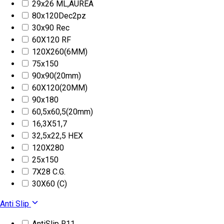
29x26 ML,AUREA
80x120Dec2pz
30x90 Rec
60X120 RF
120X260(6MM)
75x150
90x90(20mm)
60X120(20MM)
90x180
60,5x60,5(20mm)
16,3X51,7
32,5x22,5 HEX
120X280
25x150
7X28 C.G.
30X60 (C)
Anti Slip
AntiSlip R11