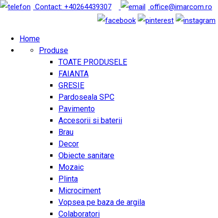
Contact: +40264439307
office@imarcom.ro
Home
Produse
TOATE PRODUSELE
FAIANTA
GRESIE
Pardoseala SPC
Pavimento
Accesorii si baterii
Brau
Decor
Obiecte sanitare
Mozaic
Plinta
Microciment
Vopsea pe baza de argila
Colaboratori