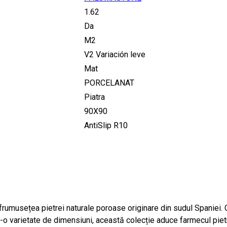
1.62
Da
M2
V2 Variación leve
Mat
PORCELANAT
Piatra
90X90
AntiSlip R10
umusețea pietrei naturale poroase originare din sudul Spaniei. 
-o varietate de dimensiuni, această colecție aduce farmecul pietre