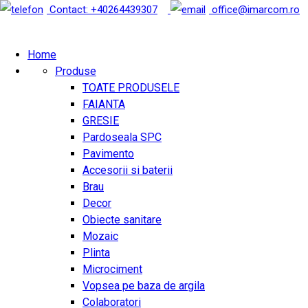
Contact: +40264439307
office@imarcom.ro
Home
Produse
TOATE PRODUSELE
FAIANTA
GRESIE
Pardoseala SPC
Pavimento
Accesorii si baterii
Brau
Decor
Obiecte sanitare
Mozaic
Plinta
Microciment
Vopsea pe baza de argila
Colaboratori