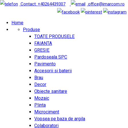
Contact: +40264439307
office@imarcom.ro
Home
Produse
TOATE PRODUSELE
FAIANTA
GRESIE
Pardoseala SPC
Pavimento
Accesorii si baterii
Brau
Decor
Obiecte sanitare
Mozaic
Plinta
Microciment
Vopsea pe baza de argila
Colaboratori