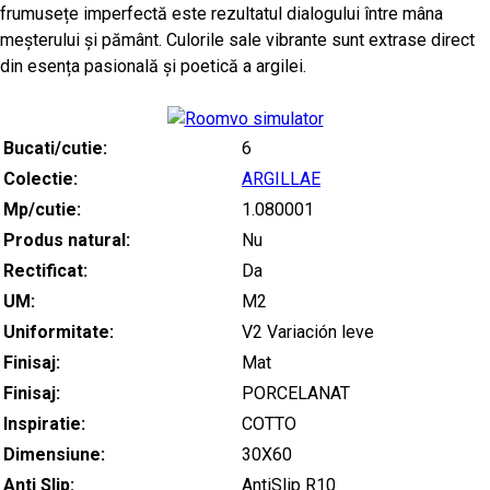
frumusețe imperfectă este rezultatul dialogului între mâna
meșterului și pământ. Culorile sale vibrante sunt extrase direct
din esența pasională și poetică a argilei.
Bucati/cutie:
6
Colectie:
ARGILLAE
Mp/cutie:
1.080001
Produs natural:
Nu
Rectificat:
Da
UM:
M2
Uniformitate:
V2 Variación leve
Finisaj:
Mat
Finisaj:
PORCELANAT
Inspiratie:
COTTO
Dimensiune:
30X60
Anti Slip:
AntiSlip R10