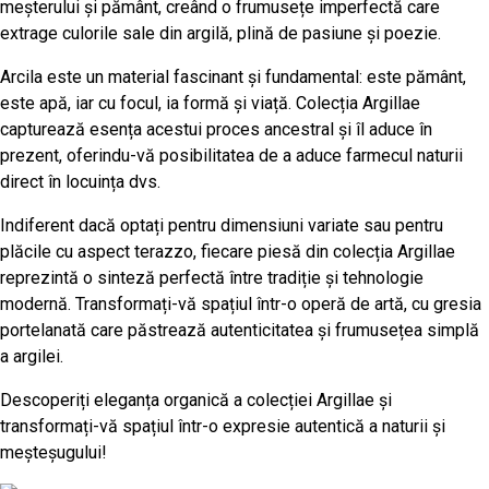
meșterului și pământ, creând o frumusețe imperfectă care
extrage culorile sale din argilă, plină de pasiune și poezie.
Arcila este un material fascinant și fundamental: este pământ,
este apă, iar cu focul, ia formă și viață. Colecția Argillae
capturează esența acestui proces ancestral și îl aduce în
prezent, oferindu-vă posibilitatea de a aduce farmecul naturii
direct în locuința dvs.
Indiferent dacă optați pentru dimensiuni variate sau pentru
plăcile cu aspect terazzo, fiecare piesă din colecția Argillae
reprezintă o sinteză perfectă între tradiție și tehnologie
modernă. Transformați-vă spațiul într-o operă de artă, cu gresia
portelanată care păstrează autenticitatea și frumusețea simplă
a argilei.
Descoperiți eleganța organică a colecției Argillae și
transformați-vă spațiul într-o expresie autentică a naturii și
meșteșugului!