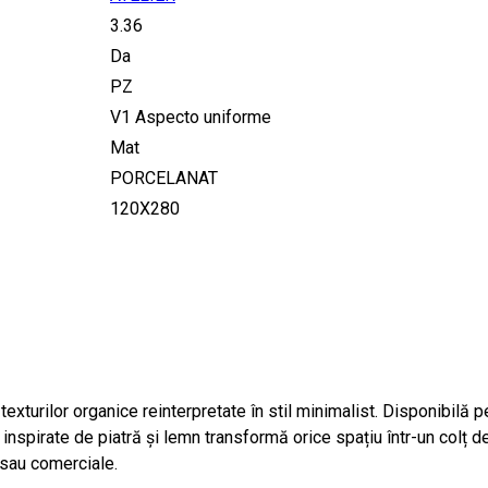
3.36
Da
PZ
V1 Aspecto uniforme
Mat
PORCELANAT
120X280
xturilor organice reinterpretate în stil minimalist. Disponibilă 
 inspirate de piatră și lemn transformă orice spațiu într-un colț d
e sau comerciale.