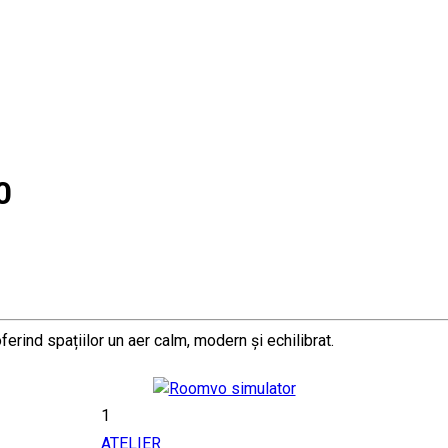
0
erind spațiilor un aer calm, modern și echilibrat.
1
ATELIER