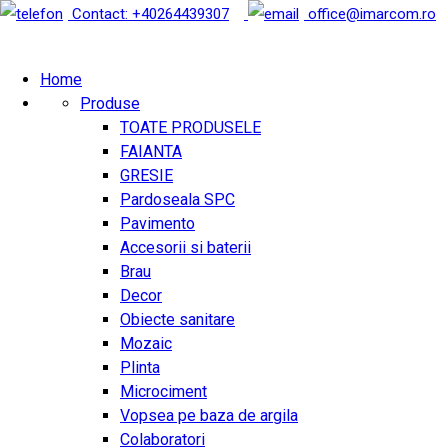
Contact: +40264439307
office@imarcom.ro
Home
Produse
TOATE PRODUSELE
FAIANTA
GRESIE
Pardoseala SPC
Pavimento
Accesorii si baterii
Brau
Decor
Obiecte sanitare
Mozaic
Plinta
Microciment
Vopsea pe baza de argila
Colaboratori