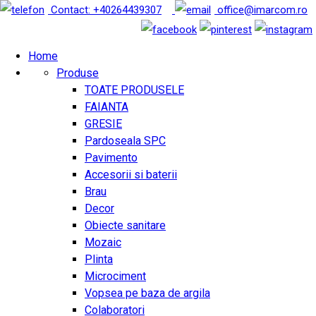
Contact: +40264439307
office@imarcom.ro
Home
Produse
TOATE PRODUSELE
FAIANTA
GRESIE
Pardoseala SPC
Pavimento
Accesorii si baterii
Brau
Decor
Obiecte sanitare
Mozaic
Plinta
Microciment
Vopsea pe baza de argila
Colaboratori