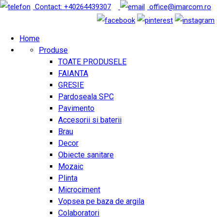
Contact: +40264439307
office@imarcom.ro
Home
Produse
TOATE PRODUSELE
FAIANTA
GRESIE
Pardoseala SPC
Pavimento
Accesorii si baterii
Brau
Decor
Obiecte sanitare
Mozaic
Plinta
Microciment
Vopsea pe baza de argila
Colaboratori