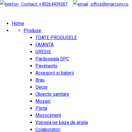
Contact: +40264439307
office@imarcom.ro
Home
Produse
TOATE PRODUSELE
FAIANTA
GRESIE
Pardoseala SPC
Pavimento
Accesorii si baterii
Brau
Decor
Obiecte sanitare
Mozaic
Plinta
Microciment
Vopsea pe baza de argila
Colaboratori